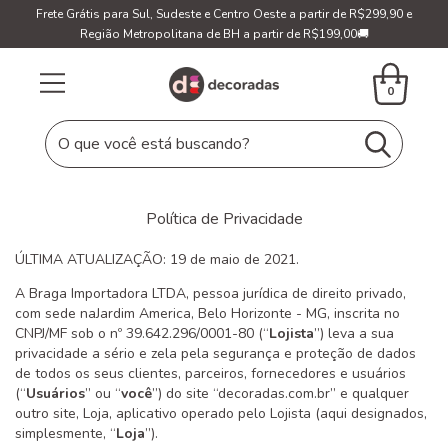
Frete Grátis para Sul, Sudeste e Centro Oeste a partir de R$299,90 e
Região Metropolitana de BH a partir de R$199,00🚚
0
Política de Privacidade
ÚLTIMA ATUALIZAÇÃO: 19 de maio de 2021.
A Braga Importadora LTDA, pessoa jurídica de direito privado,
com sede naJardim America, Belo Horizonte - MG, inscrita no
CNPJ/MF sob o nº 39.642.296/0001-80 (“
Lojista
”) leva a sua
privacidade a sério e zela pela segurança e proteção de dados
de todos os seus clientes, parceiros, fornecedores e usuários
(“
Usuários
” ou “
você
”) do site “decoradas.com.br” e qualquer
outro site, Loja, aplicativo operado pelo Lojista (aqui designados,
simplesmente, “
Loja
”).