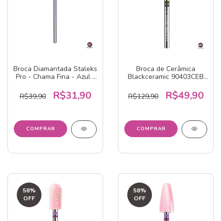
Broca Diamantada Staleks
Broca de Cerâmica
Pro - Chama Fina - Azul -
Blackceramic 90403CEB
FA10B014
American Burrs
R$31,90
R$49,90
R$39,90
R$129,90
58
%
58
%
OFF
OFF