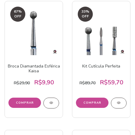
67
%
33
%
OFF
OFF
Broca Diamantada Esférica
Kit Cutícula Perfeita
Kaisa
R$9,90
R$59,70
R$29,90
R$89,70