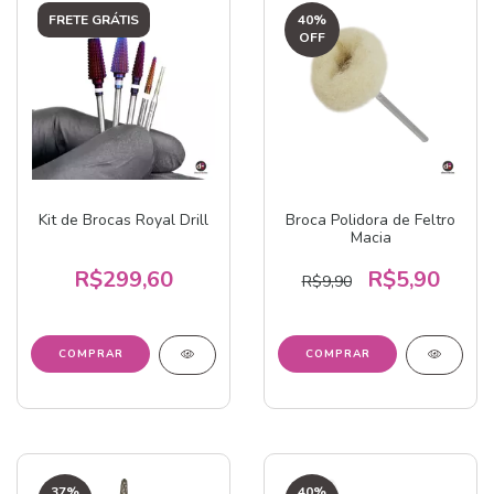
FRETE GRÁTIS
40
%
OFF
Kit de Brocas Royal Drill
Broca Polidora de Feltro
Macia
R$299,60
R$5,90
R$9,90
37
%
40
%