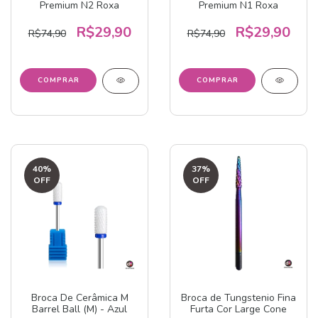
Premium N2 Roxa
Premium N1 Roxa
R$29,90
R$29,90
R$74,90
R$74,90
40
%
37
%
OFF
OFF
Broca De Cerâmica M
Broca de Tungstenio Fina
Barrel Ball (M) - Azul
Furta Cor Large Cone