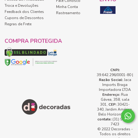
Fale Conosco
Troca e Devoluções
Minha Conta
Feedback dos Clientes
Rastreamento
Cupons de Descontos
Regras de Frete
COMPRA PROTEGIDA
CNPJ:
39.642.296/0001-80 |
Razão Social:
Jaca
Imports Braga
Importadora LTDA
Endereço:
Rua
Gávea, 358, sala
301,
CEP:
30421-
340, Jardim América,
Belo Horizonte, MG
contate:
(31) 99737-
7423
© 2022 Decoradas -
Todos os direitos