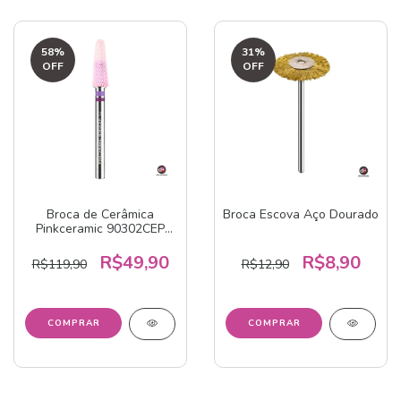
58
%
31
%
OFF
OFF
Broca de Cerâmica
Broca Escova Aço Dourado
Pinkceramic 90302CEP
American Burrs
R$49,90
R$8,90
R$119,90
R$12,90