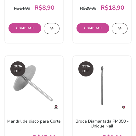
R$8,90
R$18,90
R$14,90
R$29,90
28
%
23
%
OFF
OFF
Mandril de disco para Corte
Broca Diamantada PM858 -
Unique Nail