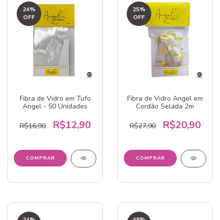
24
%
25
%
OFF
OFF
Fibra de Vidro em Tufo
Fibra de Vidro Angel em
Angel - 50 Unidades
Cordão Selada 2m
R$12,90
R$20,90
R$16,90
R$27,90
24
%
48
%