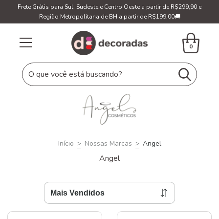
Frete Grátis para Sul, Sudeste e Centro Oeste a partir de R$299,90 e
Região Metropolitana de BH a partir de R$199,00🚚
0
Início
>
Nossas Marcas
>
Angel
Angel