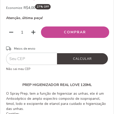
27
% OFF
R$4,00
Economize:
Atenção, última peça!
ALTERAR CEP
Entregas para o CEP:
Meios de envio
CALCULAR
Não sei meu CEP
PREP HIGIENIZADOR REAL LOVE 120ML
O Spray Prep, tem a função de higienizar as unhas, ele é um
Antisséptico de amplo espectro composto de isopropanol,
timol, Iodo e excipiente de etanol para cuidado e higienização
das unhas.
Contém: