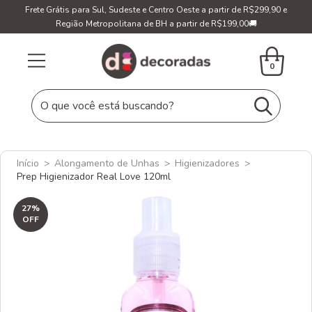
Frete Grátis para Sul, Sudeste e Centro Oeste a partir de R$299,90 e
Região Metropolitana de BH a partir de R$199,00🚚
0
Início
>
Alongamento de Unhas
>
Higienizadores
>
Prep Higienizador Real Love 120ml
27
%
OFF