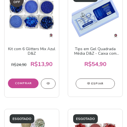
OFF
Kit com 6 Glitters Mix Azul
Tips em Gel Quadrada
D&Z
Média D&Z - Caixa com
500 unidades
R$13,90
R$54,90
R$24,90
ESPIAR
ESGOTADO
ESGOTADO