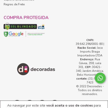
Regras de Frete
COMPRA PROTEGIDA
CNPJ:
39.642.296/0001-80 |
Razão Social:
Jaca
Imports Braga
Importadora LTDA
Endereço:
Rua
Gávea, 358, sala
301,
CEP:
30421-
340, Jardim América,
Belo Horizonte, MG
contate:
(31) 99737-
7423
© 2022 Decoradas -
Todos os direitos
reservados.
Ao navegar por este site
você aceita o uso de cookies
para