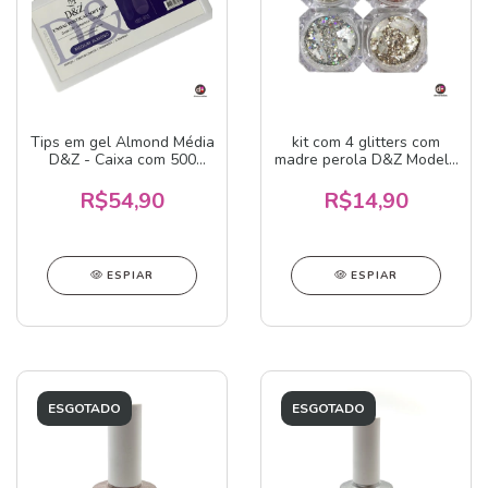
Tips em gel Almond Média
kit com 4 glitters com
D&Z - Caixa com 500
madre perola D&Z Modelo
unidades
2
R$54,90
R$14,90
ESPIAR
ESPIAR
ESGOTADO
ESGOTADO