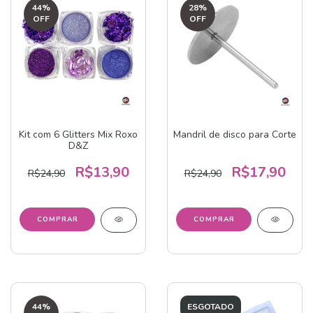
44
%
28
%
OFF
OFF
Kit com 6 Glitters Mix Roxo
Mandril de disco para Corte
D&Z
R$13,90
R$17,90
R$24,90
R$24,90
44
%
ESGOTADO