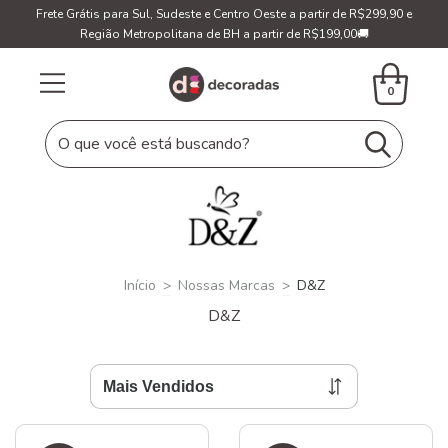
Frete Grátis para Sul, Sudeste e Centro Oeste a partir de R$299,90 e
Região Metropolitana de BH a partir de R$199,00🚚
0
Início
>
Nossas Marcas
>
D&Z
D&Z