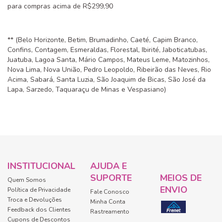
para compras acima de R$299,90
** (Belo Horizonte, Betim, Brumadinho, Caeté, Capim Branco,
Confins, Contagem, Esmeraldas, Florestal, Ibirité, Jaboticatubas,
Juatuba, Lagoa Santa, Mário Campos, Mateus Leme, Matozinhos,
Nova Lima, Nova União, Pedro Leopoldo, Ribeirão das Neves, Rio
Acima, Sabará, Santa Luzia, São Joaquim de Bicas, São José da
Lapa, Sarzedo, Taquaraçu de Minas e Vespasiano)
INSTITUCIONAL
AJUDA E
SUPORTE
MEIOS DE
Quem Somos
ENVIO
Política de Privacidade
Fale Conosco
Troca e Devoluções
Minha Conta
Feedback dos Clientes
Rastreamento
Cupons de Descontos