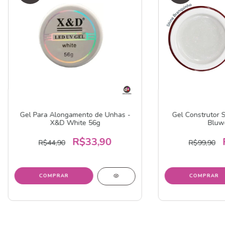
Gel Para Alongamento de Unhas -
Gel Construtor 
X&D White 56g
Bluw
R$33,90
R$44,90
R$99,90