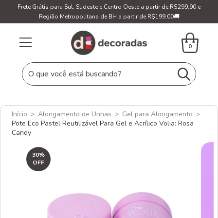
Frete Grátis para Sul, Sudeste e Centro Oeste a partir de R$299,90 e
Região Metropolitana de BH a partir de R$199,00🚚
0
Início
>
Alongamento de Unhas
>
Gel para Alongamento
>
Pote Eco Pastel Reutilizável Para Gel e Acrílico Volia: Rosa
Candy
30
%
OFF