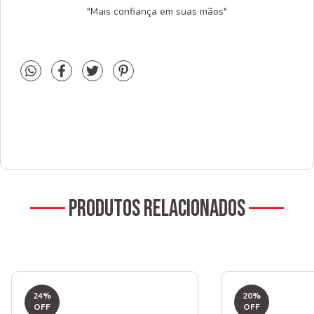
"Mais confiança em suas mãos"
Produtos relacionados
24
%
20
%
OFF
OFF